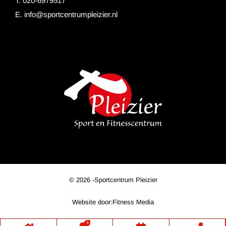
T. 020-6979517
E.
info@sportcentrumpleizier.nl
© 2026 -
Sportcentrum Pleizier
Website door:
Fitness Media