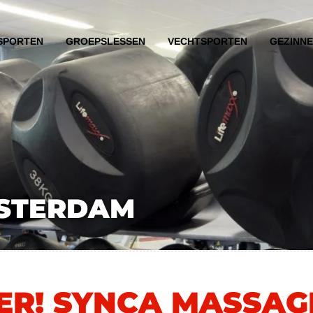
SPORTEN
GROEPSLESSEN
VECHTSPORTEN
GEZINN
STERDAM
IER! SYNCA MASSA