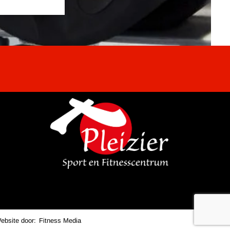
ebsite door:
Fitness Media