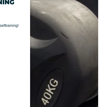
NING
oeftraining!