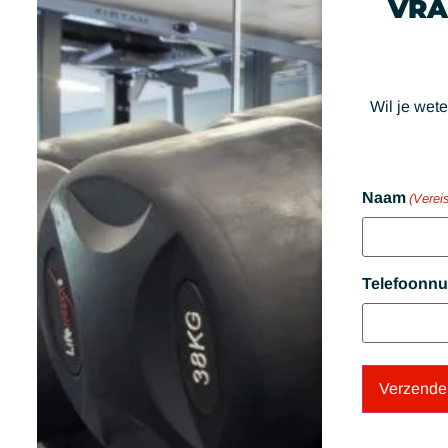
VRA
Wil je wete
Naam
(Vereis
Telefoonn