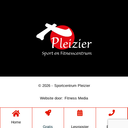
© 2026 -
Sportcentrum Pleizier
Website door:
Fitness Media
Home
Gratis
Lesrooster
Bellen