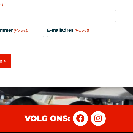
t)
ummer
E-mailadres
(Vereist)
(Vereist)
VOLG ONS: