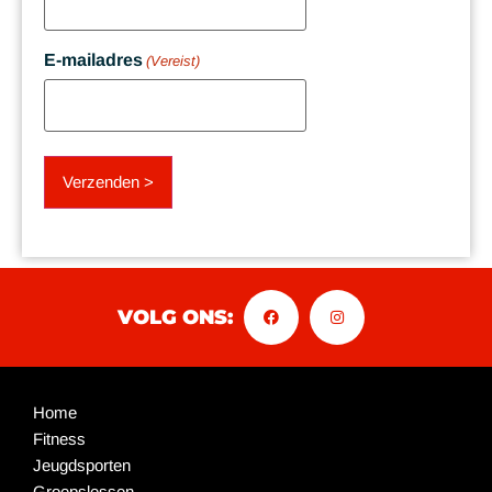
E-mailadres
(Vereist)
VOLG ONS:
Home
Fitness
Jeugdsporten
Groepslessen