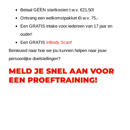
Betaal
GÉÉN
startkosten t.w.v. €21,50!
Ontvang een welkomstpakket €t.w.v. 75,-
Een
GRATIS
intake voor iedereen van 17 jaar en
ouder!
Een
GRATIS
InBody Scan
!
Benieuwd naar hoe we jou kunnen helpen naar jouw
persoonlijke doelstellingen?
MELD JE SNEL AAN VOOR
EEN PROEFTRAINING!