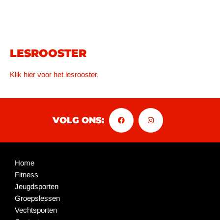
LESROOSTER
Klik hier voor het lesrooster.
VOLG ONS:
Home
Fitness
Jeugdsporten
Groepslessen
Vechtsporten